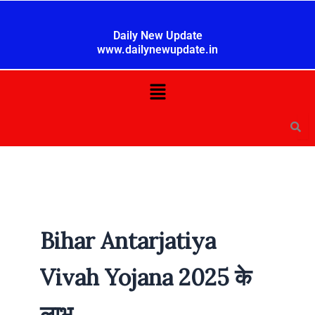
Skip
to
Daily New Update
content
www.dailynewupdate.in
Menu
Bihar Antarjatiya
Vivah Yojana 2025 के
लाभ