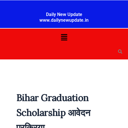
Skip
to
Daily New Update
content
www.dailynewupdate.in
Menu
Bihar Graduation
Scholarship आवेदन
प्रक्रिया