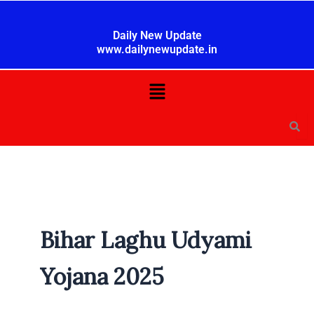
Skip
to
Daily New Update
content
www.dailynewupdate.in
Menu
Bihar Laghu Udyami
Yojana 2025