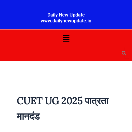
Skip
to
Daily New Update
content
www.dailynewupdate.in
Menu
CUET UG 2025 पात्रता
मानदंड