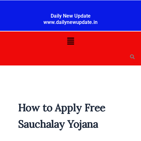
Skip
to
Daily New Update
content
www.dailynewupdate.in
Menu
How to Apply Free
Sauchalay Yojana