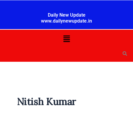
Skip
to
Daily New Update
content
www.dailynewupdate.in
Menu
Nitish Kumar