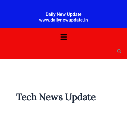
Skip
to
Daily New Update
content
www.dailynewupdate.in
Menu
Tech News Update