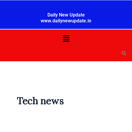
Skip
to
Daily New Update
content
www.dailynewupdate.in
Menu
Tech news