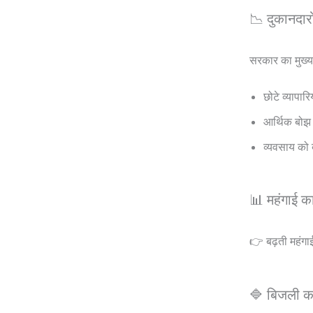
📉 दुकानदारो
सरकार का मुख्य उद
छोटे व्यापार
आर्थिक बो
व्यवसाय को ब
📊 महंगाई 
👉 बढ़ती महंगा
🔷 बिजली कन