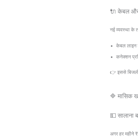
🔌 केबल और
नई व्यवस्था के 
केबल लाइन म
कनेक्शन प्
👉 इससे बिजली
🔷 मासिक खर
💵 सालाना 
अगर हर महीने ₹