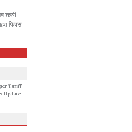
 अब शहरी
े तहत
फिक्स
per Tariff
w Update