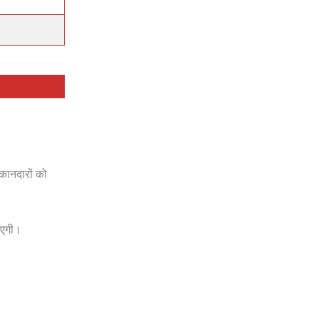
ुकानदारों को
।
आएगी।